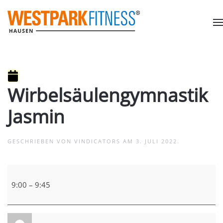
Wirbelsäulengymnastik
Jasmin
GESCHRIEBEN VON
VINDICATORS
AM
3. JULI 2022
.
Wirbelsäulengymnastik
Jasmin
9:00
–
9:45