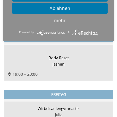
Diabetes II
Jasmin
Ablehnen
10:00
–
11:00
mehr
Powered by
&
Body Reset
Jasmin
19:00
–
20:00
Wirbelsäulengymnastik
Julia